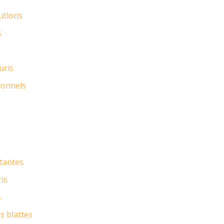
lutions
s
uris
ionnels
stantes
ris
s
s blattes