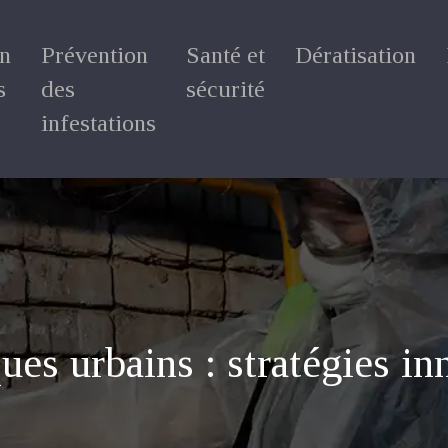
on
Prévention
Santé et
Dératisation
s
des
sécurité
infestations
es urbains : stratégies i