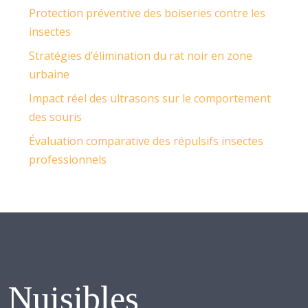
Protection préventive des boiseries contre les
insectes
Stratégies d’élimination du rat noir en zone
urbaine
Impact réel des ultrasons sur le comportement
des souris
Évaluation comparative des répulsifs insectes
professionnels
Nuisibles