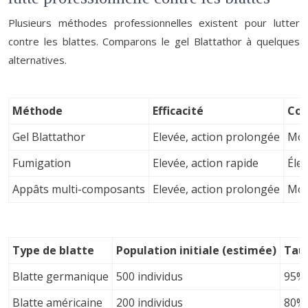
Plusieurs méthodes professionnelles existent pour lutter
contre les blattes. Comparons le gel Blattathor à quelques
alternatives.
Méthode
Efficacité
Coû
Gel Blattathor
Elevée, action prolongée
Mo
Fumigation
Elevée, action rapide
Éle
Appâts multi-composants
Elevée, action prolongée
Moy
Type de blatte
Population initiale (estimée)
Taux
Blatte germanique
500 individus
95%
Blatte américaine
200 individus
80%