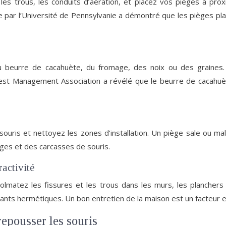
 les trous, les conduits d’aération, et placez vos pièges à pr
ar l’Université de Pennsylvanie a démontré que les pièges placé
u beurre de cacahuète, du fromage, des noix ou des graines.
st Management Association a révélé que le beurre de cacahuète é
souris et nettoyez les zones d’installation. Un piège sale ou m
èges et des carcasses de souris.
activité
Colmatez les fissures et les trous dans les murs, les plancher
nts hermétiques. Un bon entretien de la maison est un facteur es
repousser les souris