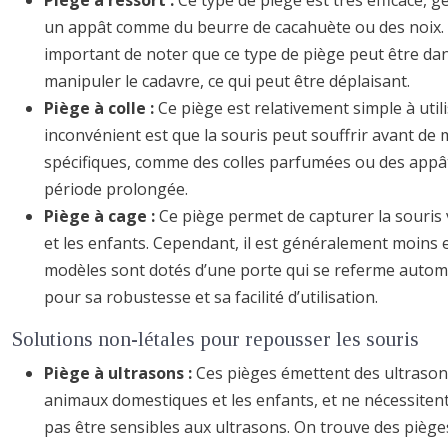
Piège à ressort :
Ce type de piège est très efficace, g
un appât comme du beurre de cacahuète ou des noix. Pa
important de noter que ce type de piège peut être dang
manipuler le cadavre, ce qui peut être déplaisant.
Piège à colle :
Ce piège est relativement simple à utili
inconvénient est que la souris peut souffrir avant de mo
spécifiques, comme des colles parfumées ou des appâts 
période prolongée.
Piège à cage :
Ce piège permet de capturer la souris 
et les enfants. Cependant, il est généralement moins e
modèles sont dotés d’une porte qui se referme autom
pour sa robustesse et sa facilité d’utilisation.
Solutions non-létales pour repousser les souris
Piège à ultrasons :
Ces pièges émettent des ultrasons 
animaux domestiques et les enfants, et ne nécessitent 
pas être sensibles aux ultrasons. On trouve des piège