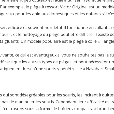
énéralement peu coûteux et facile à utiliser. Il suffit de le p
r exemple, le piège à ressort Victor Original est un modèle 
ereux pour les animaux domestiques et les enfants s’il n’est
ser, efficace et souvent non-létal. Il fonctionne en collant l
urir, et le nettoyage du piège peut être difficile. Il existe d
gluants. Un modèle populaire est le piège à colle « Tanglefo
vivante, ce qui est avantageux si vous ne souhaitez pas la t
fficace que les autres types de pièges, et peut nécessiter u
atiquement lorsqu’une souris y pénètre. Le « Havahart Smal
qui sont désagréables pour les souris, les incitant à quitte
pas de manipuler les souris. Cependant, leur efficacité est 
s à ultrasons sous la forme de boîtiers compacts, à brancher