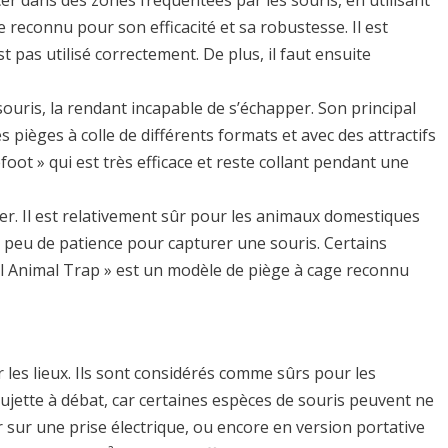
lacer dans des zones fréquentées par les souris, en utilisant
reconnu pour son efficacité et sa robustesse. Il est
 pas utilisé correctement. De plus, il faut ensuite
a souris, la rendant incapable de s’échapper. Son principal
es pièges à colle de différents formats et avec des attractifs
ot » qui est très efficace et reste collant pendant une
uer. Il est relativement sûr pour les animaux domestiques
n peu de patience pour capturer une souris. Certains
l Animal Trap » est un modèle de piège à cage reconnu
r les lieux. Ils sont considérés comme sûrs pour les
sujette à débat, car certaines espèces de souris peuvent ne
 sur une prise électrique, ou encore en version portative