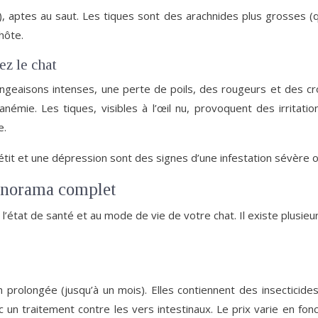
 aptes au saut. Les tiques sont des arachnides plus grosses (q
hôte.
ez le chat
geaisons intenses, une perte de poils, des rougeurs et des cro
émie. Les tiques, visibles à l’œil nu, provoquent des irritati
e.
étit et une dépression sont des signes d’une infestation sévère o
panorama complet
 à l’état de santé et au mode de vie de votre chat. Il existe plus
 prolongée (jusqu’à un mois). Elles contiennent des insecticides
c un traitement contre les vers intestinaux. Le prix varie en fo