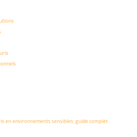
lutions
s
uris
ionnels
ris en environnements sensibles: guide complet