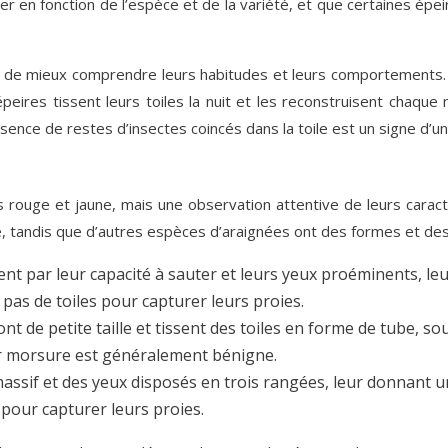
er en fonction de l’espèce et de la variété, et que certaines épe
de mieux comprendre leurs habitudes et leurs comportements. La 
peires tissent leurs toiles la nuit et les reconstruisent chaque
sence de restes d’insectes coincés dans la toile est un signe d’un
rouge et jaune, mais une observation attentive de leurs caractér
aire, tandis que d’autres espèces d’araignées ont des formes et d
nt par leur capacité à sauter et leurs yeux proéminents, le
t pas de toiles pour capturer leurs proies.
ont de petite taille et tissent des toiles en forme de tube, s
ur morsure est généralement bénigne.
assif et des yeux disposés en trois rangées, leur donnant u
s pour capturer leurs proies.