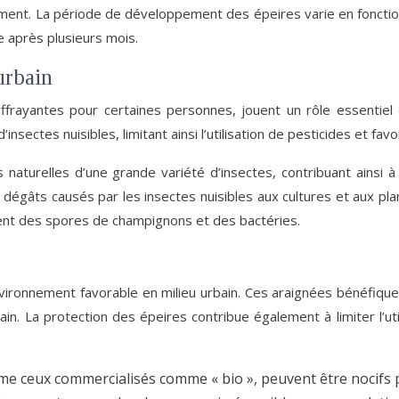
nt. La période de développement des épeires varie en fonction d
e après plusieurs mois.
urbain
ffrayantes pour certaines personnes, jouent un rôle essentiel d
insectes nuisibles, limitant ainsi l’utilisation de pesticides et fav
turelles d’une grande variété d’insectes, contribuant ainsi à l
 dégâts causés par les insectes nuisibles aux cultures et aux pl
rtent des spores de champignons et des bactéries.
nvironnement favorable en milieu urbain. Ces araignées bénéfiques 
in. La protection des épeires contribue également à limiter l’ut
me ceux commercialisés comme « bio », peuvent être nocifs pou