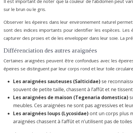
Il est important de noter que la couleur de l’abdomen peut vari
sur le brun ou le gris.
Observer les épeires dans leur environnement naturel permet 
sont des indices importants pour identifier les espèces. Les é
capturer des proies et de les envelopper dans leur soie. La pré
Différenciation des autres araignées
Certaines araignées peuvent être confondues avec les épeires 
épeires se distinguent par leur corps rond et leur toile circul
Les araignées sauteuses (Salticidae)
se reconnaisse
souvent de petite taille, chassent à l’affût et ne tissen
Les araignées de maison (Tegenaria domestica)
s
meubles. Ces araignées ne sont pas agressives et le
Les araignées loups (Lycosidae)
ont un corps plus m
araignées chassent à l’affût et n’utilisent pas de toile