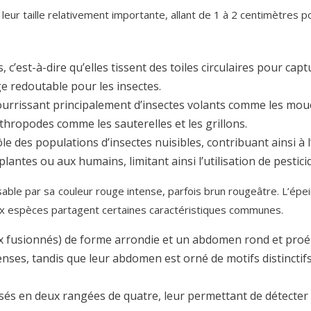
ur taille relativement importante, allant de 1 à 2 centimètres po
 c’est-à-dire qu’elles tissent des toiles circulaires pour ca
ge redoutable pour les insectes.
ourrissant principalement d’insectes volants comme les mouc
hropodes comme les sauterelles et les grillons.
 des populations d’insectes nuisibles, contribuant ainsi à l’
lantes ou aux humains, limitant ainsi l’utilisation de pestici
sable par sa couleur rouge intense, parfois brun rougeâtre. L’épe
deux espèces partagent certaines caractéristiques communes.
ax fusionnés) de forme arrondie et un abdomen rond et pro
nses, tandis que leur abdomen est orné de motifs distinctifs
sés en deux rangées de quatre, leur permettant de détecter 