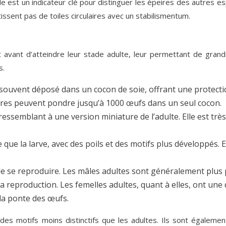
le est un indicateur clé pour distinguer les épeires des autres
issent pas de toiles circulaires avec un stabilismentum.
vant d’atteindre leur stade adulte, leur permettant de grand
s.
est souvent déposé dans un cocon de soie, offrant une protecti
eires peuvent pondre jusqu’à 1000 œufs dans un seul cocon.
 ressemblant à une version miniature de l’adulte. Elle est trè
e la larve, avec des poils et des motifs plus développés. El
e se reproduire. Les mâles adultes sont généralement plus pe
a reproduction. Les femelles adultes, quant à elles, ont une
 la ponte des œufs.
des motifs moins distinctifs que les adultes. Ils sont également