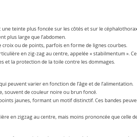
une teinte plus foncée sur les côtés et sur le céphalothorax
ent plus large que l’abdomen.
 croix ou de points, parfois en forme de lignes courbes.
articulière en zig-zag au centre, appelée « stabilmentum ». 
es et la protection de la toile contre les dommages.
ui peuvent varier en fonction de l’âge et de l’alimentation.
uge, souvent de couleur noire ou brun foncé.
points jaunes, formant un motif distinctif. Ces bandes peuv
culière en zigzag au centre, mais moins prononcée que celle 