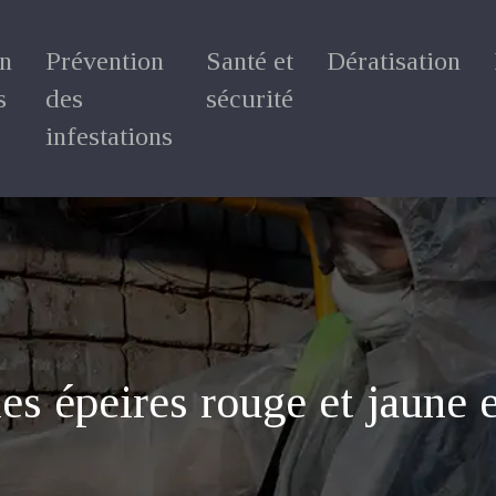
on
Prévention
Santé et
Dératisation
s
des
sécurité
infestations
des épeires rouge et jaune 